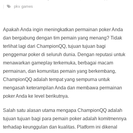
pkv games
Apakah Anda ingin meningkatkan permainan poker Anda
dan bergabung dengan tim pemain yang menang? Tidak
terlihat lagi dari ChampionQQ, tujuan tujuan bagi
penggemar poker di seluruh dunia. Dengan reputasi untuk
menawarkan gameplay terkemuka, berbagai macam
permainan, dan komunitas pemain yang berkembang,
ChampionQQ adalah tempat yang sempurna untuk
mengasah keterampilan Anda dan membawa permainan
poker Anda ke level berikutnya.
Salah satu alasan utama mengapa ChampionQQ adalah
tujuan tujuan bagi para pemain poker adalah komitmennya
terhadap keunggulan dan kualitas. Platform ini dikenal