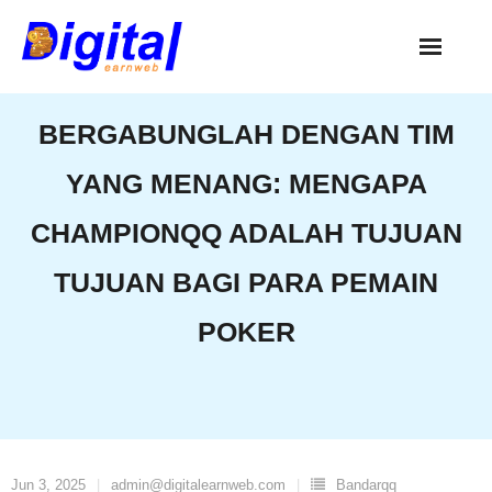
Skip
to
content
BERGABUNGLAH DENGAN TIM
YANG MENANG: MENGAPA
CHAMPIONQQ ADALAH TUJUAN
TUJUAN BAGI PARA PEMAIN
POKER
Jun 3, 2025
admin@digitalearnweb.com
Bandarqq