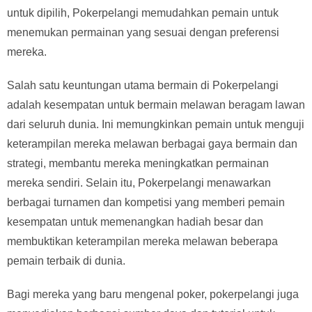
untuk dipilih, Pokerpelangi memudahkan pemain untuk
menemukan permainan yang sesuai dengan preferensi
mereka.
Salah satu keuntungan utama bermain di Pokerpelangi
adalah kesempatan untuk bermain melawan beragam lawan
dari seluruh dunia. Ini memungkinkan pemain untuk menguji
keterampilan mereka melawan berbagai gaya bermain dan
strategi, membantu mereka meningkatkan permainan
mereka sendiri. Selain itu, Pokerpelangi menawarkan
berbagai turnamen dan kompetisi yang memberi pemain
kesempatan untuk memenangkan hadiah besar dan
membuktikan keterampilan mereka melawan beberapa
pemain terbaik di dunia.
Bagi mereka yang baru mengenal poker, pokerpelangi juga