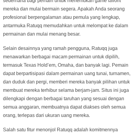
sederhana bagi pemain untuk menemukan game favorit
mereka dan mulai bermain segera. Apakah Anda seorang
profesional berpengalaman atau pemula yang lengkap,
antarmuka Ratuqq memudahkan untuk melompat ke dalam
permainan dan mulai menang besar.
Selain desainnya yang ramah pengguna, Ratuqq juga
menawarkan berbagai macam permainan untuk dipilih,
termasuk Texas Hold’em, Omaha, dan banyak lagi. Pemain
dapat berpartisipasi dalam permainan uang tunai, turnamen,
dan duduk dan pergi, memberi mereka banyak pilihan untuk
membuat mereka terhibur selama berjam-jam. Situs ini juga
dilengkapi dengan berbagai taruhan yang sesuai dengan
semua anggaran, membuatnya dapat diakses oleh semua
orang, terlepas dari ukuran uang mereka.
Salah satu fitur menonjol Ratuqq adalah komitmennya