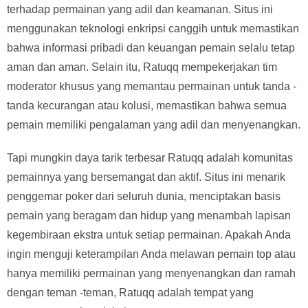
terhadap permainan yang adil dan keamanan. Situs ini
menggunakan teknologi enkripsi canggih untuk memastikan
bahwa informasi pribadi dan keuangan pemain selalu tetap
aman dan aman. Selain itu, Ratuqq mempekerjakan tim
moderator khusus yang memantau permainan untuk tanda -
tanda kecurangan atau kolusi, memastikan bahwa semua
pemain memiliki pengalaman yang adil dan menyenangkan.
Tapi mungkin daya tarik terbesar Ratuqq adalah komunitas
pemainnya yang bersemangat dan aktif. Situs ini menarik
penggemar poker dari seluruh dunia, menciptakan basis
pemain yang beragam dan hidup yang menambah lapisan
kegembiraan ekstra untuk setiap permainan. Apakah Anda
ingin menguji keterampilan Anda melawan pemain top atau
hanya memiliki permainan yang menyenangkan dan ramah
dengan teman -teman, Ratuqq adalah tempat yang