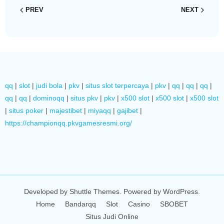
PREV
NEXT
qq
|
slot
|
judi bola
|
pkv
|
situs slot terpercaya
|
pkv
|
qq
|
qq
|
qq
|
qq
|
qq
|
dominoqq
|
situs pkv
|
pkv
|
x500 slot
|
x500 slot
|
x500 slot
|
situs poker
|
majestibet
|
miyaqq
|
gajibet
|
https://championqq.pkvgamesresmi.org/
Developed by
Shuttle Themes
. Powered by
WordPress
.
Home
Bandarqq
Slot
Casino
SBOBET
Situs Judi Online