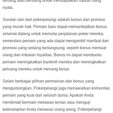
senang atau bersaing untuk mendapatkan hadiah uang
nyata.
Sorotan lain dari pokerpelangi adalah bonus dan promosi
yang murah hati. Pemain baru dapat memanfaatkan bonus
selamat datang untuk memulai perjalanan poker mereka,
sementara pemain yang ada dapat mengambil manfaat dari
promosi yang sedang berlangsung, seperti bonus memuat
ulang dan imbalan loyalitas. Bonus ini dapat membantu
pemain meningkatkan bankroll mereka dan meningkatkan
peluang mereka untuk menang besar.
Selain berbagai pilihan permainan dan bonus yang
menguntungkan, Pokerpelangi juga menawarkan komunitas
pemain yang kuat dari seluruh dunia. Apakah Anda
menikmati bermain melawan teman atau menguji
keterampilan Anda melawan orang asing, Pokerpelangi