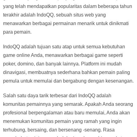
yang telah mendapatkan popularitas dalam beberapa tahun
terakhir adalah IndoQQ, sebuah situs web yang
menawarkan berbagai permainan menarik untuk dinikmati
para pemain.
IndoQQ adalah tujuan satu atap untuk semua kebutuhan
game online Anda, menawarkan berbagai game seperti
poker, domino, dan banyak lainnya. Platform ini mudah
dinavigasi, membuatnya sederhana bahkan pemain paling
pemula untuk memulai dan bergabung dengan kesenangan.
Salah satu daya tarik terbesar dari IndoQQ adalah
komunitas pemainnya yang semarak. Apakah Anda seorang
profesional berpengalaman atau baru memulai, Anda akan
menemukan komunitas pemain yang ramah yang ingin
terhubung, bersaing, dan bersenang -senang. Rasa