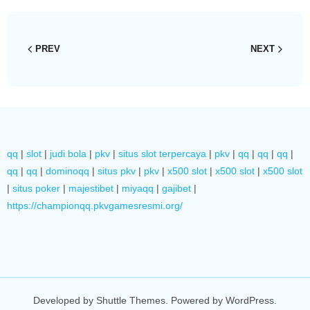
PREV
NEXT
qq
|
slot
|
judi bola
|
pkv
|
situs slot terpercaya
|
pkv
|
qq
|
qq
|
qq
|
qq
|
qq
|
dominoqq
|
situs pkv
|
pkv
|
x500 slot
|
x500 slot
|
x500 slot
|
situs poker
|
majestibet
|
miyaqq
|
gajibet
|
https://championqq.pkvgamesresmi.org/
Developed by
Shuttle Themes
. Powered by
WordPress
.