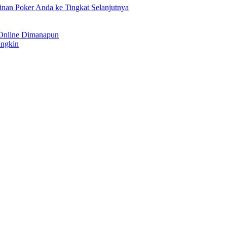
nan Poker Anda ke Tingkat Selanjutnya
Online Dimanapun
ungkin