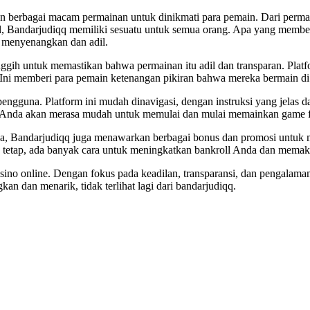
 berbagai macam permainan untuk dinikmati para pemain. Dari permainan
ual, Bandarjudiqq memiliki sesuatu untuk semua orang. Apa yang membe
 menyenangkan dan adil.
anggih untuk memastikan bahwa permainan itu adil dan transparan. Pl
. Ini memberi para pemain ketenangan pikiran bahwa mereka bermain di 
 pengguna. Platform ini mudah dinavigasi, dengan instruksi yang jel
, Anda akan merasa mudah untuk memulai dan mulai memainkan game f
a, Bandarjudiqq juga menawarkan berbagai bonus dan promosi untuk 
ng tetap, ada banyak cara untuk meningkatkan bankroll Anda dan mem
sino online. Dengan fokus pada keadilan, transparansi, dan pengalama
n dan menarik, tidak terlihat lagi dari bandarjudiqq.