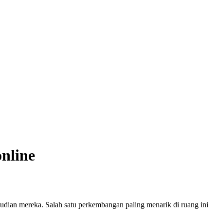
nline
judian mereka. Salah satu perkembangan paling menarik di ruang ini