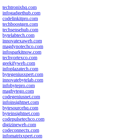
techtronixhq.com
infogadgethub.com
codelinkitpro.com
techboostgen.com
techsensehub.com
bytelabtech.com
innovatexaweb.com
magdynotechco.com
infosparkitnow.com
techvortexco.com
geekifyweb.com
infoplazatech.com
bytegeniusxpert.com
innovatebytelab.com
infobytepro.com
magbytego.com
codegeniusnet.com
infoinsightnet.com
bytesourcehq.com
byteinsightnet.com
codepulsetechco.com
digizineweb.com
codeconnectx.com
infomatrixxpert.com