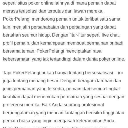
seperti situs poker online lainnya di mana pemain dapat
merasa terisolasi dan terputus dari lawan mereka,
PokerPelangi mendorong pemain untuk terlibat satu sama
lain, menjalin persahabatan dan persaingan yang dapat
bertahan seumur hidup. Dengan fitur-fitur seperti live chat,
profil pemain, dan kemampuan membuat permainan pribadi
bersama teman, PokerPelangi menciptakan rasa
kebersamaan yang tak tertandingi dalam dunia poker online.
Tapi PokerPelangi bukan hanya tentang bersosialisasi – ini
juga tentang menang besar. Dengan beragam taruhan dan
jenis permainan yang tersedia, pemain dari semua tingkat
keahlian dapat menemukan permainan yang sesuai dengan
preferensi mereka. Baik Anda seorang profesional
berpengalaman yang mencari tantangan berisiko tinggi atau
pemain biasa yang ingin mengasah keterampilan Anda,