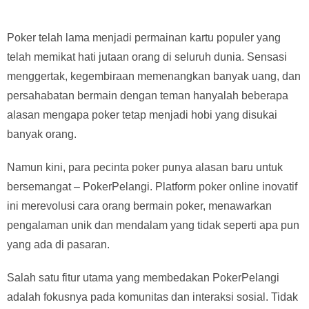
Poker telah lama menjadi permainan kartu populer yang
telah memikat hati jutaan orang di seluruh dunia. Sensasi
menggertak, kegembiraan memenangkan banyak uang, dan
persahabatan bermain dengan teman hanyalah beberapa
alasan mengapa poker tetap menjadi hobi yang disukai
banyak orang.
Namun kini, para pecinta poker punya alasan baru untuk
bersemangat – PokerPelangi. Platform poker online inovatif
ini merevolusi cara orang bermain poker, menawarkan
pengalaman unik dan mendalam yang tidak seperti apa pun
yang ada di pasaran.
Salah satu fitur utama yang membedakan PokerPelangi
adalah fokusnya pada komunitas dan interaksi sosial. Tidak