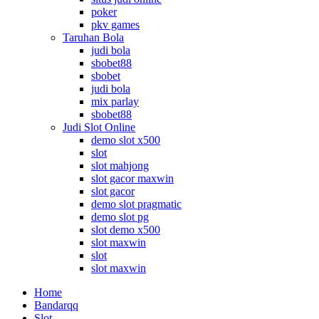
poker
pkv games
Taruhan Bola
judi bola
sbobet88
sbobet
judi bola
mix parlay
sbobet88
Judi Slot Online
demo slot x500
slot
slot mahjong
slot gacor maxwin
slot gacor
demo slot pragmatic
demo slot pg
slot demo x500
slot maxwin
slot
slot maxwin
Home
Bandarqq
Slot