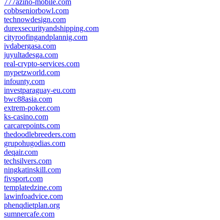
777azino-mobile.com
cobbseniorbowl.com
technowdesign.com
durexsecurityandshipping.com
cityroofingandplannig.com
ivdabergasa.com
juyultadesga.com
real-crypto-services.com
mypetzworld.com
infounty.com
investparaguay-eu.com
bwc88asia.com
extrem-poker.com
ks-casino.com
carcarepoints.com
thedoodlebreeders.com
grupohugodias.com
deqair.com
techsilvers.com
ningkatinskill.com
fivsport.com
templatedzine.com
lawinfoadvice.com
phenqdietplan.org
sumnercafe.com