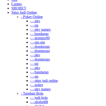
Casino
SBOBET
Situs Judi Online
- Poker Online
- - pkv
- - qq
- - pkv games
- - bandarqq
- - domino99
- - qiu qiu
- - dominoqq
- - dominoqq
- - pkv
- - dominoqq
- - qq
- - pkv
- - bandarqq
- - qq
- - situs judi online
- - poker
- - pkv games
- Taruhan Bola
- - judi bola
- - sbobet88