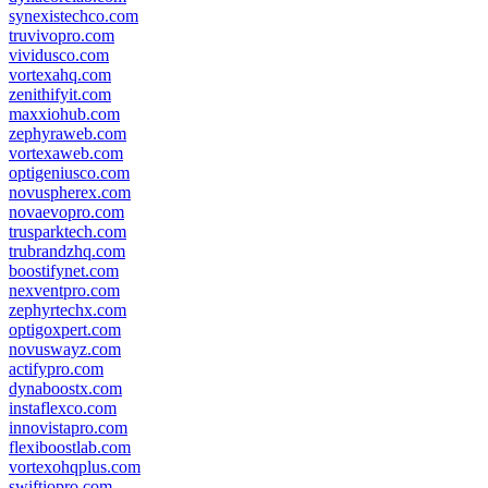
synexistechco.com
truvivopro.com
vividusco.com
vortexahq.com
zenithifyit.com
maxxiohub.com
zephyraweb.com
vortexaweb.com
optigeniusco.com
novuspherex.com
novaevopro.com
trusparktech.com
trubrandzhq.com
boostifynet.com
nexventpro.com
zephyrtechx.com
optigoxpert.com
novuswayz.com
actifypro.com
dynaboostx.com
instaflexco.com
innovistapro.com
flexiboostlab.com
vortexohqplus.com
swiftiopro.com