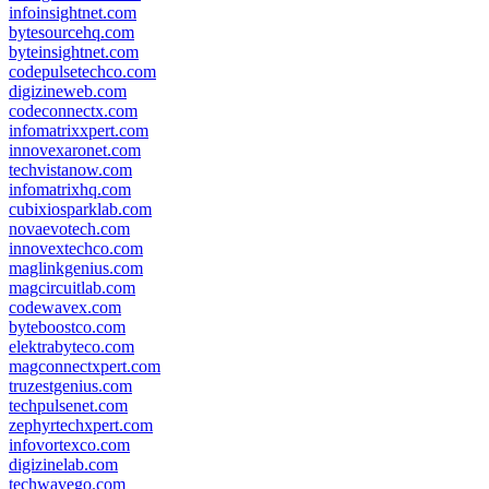
infoinsightnet.com
bytesourcehq.com
byteinsightnet.com
codepulsetechco.com
digizineweb.com
codeconnectx.com
infomatrixxpert.com
innovexaronet.com
techvistanow.com
infomatrixhq.com
cubixiosparklab.com
novaevotech.com
innovextechco.com
maglinkgenius.com
magcircuitlab.com
codewavex.com
byteboostco.com
elektrabyteco.com
magconnectxpert.com
truzestgenius.com
techpulsenet.com
zephyrtechxpert.com
infovortexco.com
digizinelab.com
techwavego.com