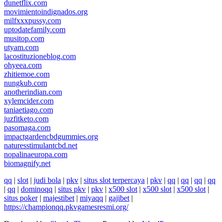
dunetflix.com
movimientoindignados.org
milfxxxpussy.com
uptodatefamily.com
musitop.com
utyam.com
lacostituzioneblog.com
ohyeea.com
zhitiemoe.com
nungkub.com
anotherindian.com
xylemcider.com
taniaetiago.com
juzfitketo.com
pasomaga.com
impactgardencbdgummies.org
naturesstimulantcbd.net
nopalinaeuropa.com
biomagnify.net
qq
|
slot
|
judi bola
|
pkv
|
situs slot terpercaya
|
pkv
|
qq
|
qq
|
qq
|
qq
|
qq
|
dominoqq
|
situs pkv
|
pkv
|
x500 slot
|
x500 slot
|
x500 slot
|
situs poker
|
majestibet
|
miyaqq
|
gajibet
|
https://championqq.pkvgamesresmi.org/