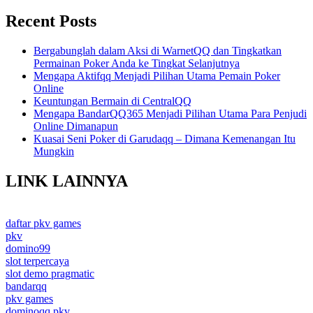
Recent Posts
Bergabunglah dalam Aksi di WarnetQQ dan Tingkatkan
Permainan Poker Anda ke Tingkat Selanjutnya
Mengapa Aktifqq Menjadi Pilihan Utama Pemain Poker
Online
Keuntungan Bermain di CentralQQ
Mengapa BandarQQ365 Menjadi Pilihan Utama Para Penjudi
Online Dimanapun
Kuasai Seni Poker di Garudaqq – Dimana Kemenangan Itu
Mungkin
LINK LAINNYA
daftar pkv games
pkv
domino99
slot terpercaya
slot demo pragmatic
bandarqq
pkv games
dominoqq pkv