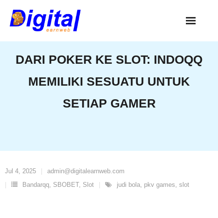
Skip
to
content
DARI POKER KE SLOT: INDOQQ
MEMILIKI SESUATU UNTUK
SETIAP GAMER
Jul 4, 2025
admin@digitalearnweb.com
Bandarqq
,
SBOBET
,
Slot
judi bola
,
pkv games
,
slot