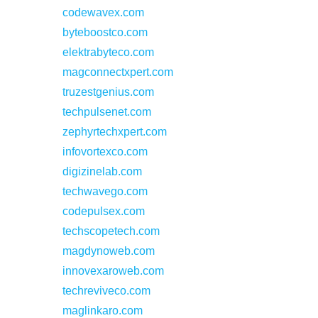
codewavex.com
byteboostco.com
elektrabyteco.com
magconnectxpert.com
truzestgenius.com
techpulsenet.com
zephyrtechxpert.com
infovortexco.com
digizinelab.com
techwavego.com
codepulsex.com
techscopetech.com
magdynoweb.com
innovexaroweb.com
techreviveco.com
maglinkaro.com