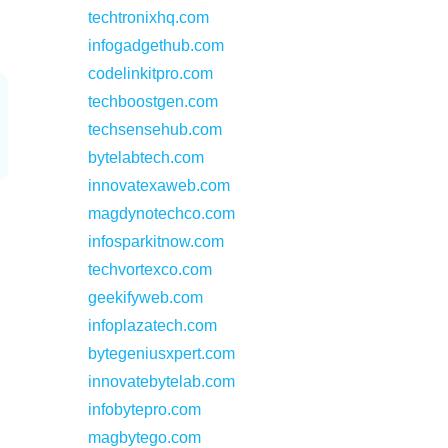
techtronixhq.com
infogadgethub.com
codelinkitpro.com
techboostgen.com
techsensehub.com
bytelabtech.com
innovatexaweb.com
magdynotechco.com
infosparkitnow.com
techvortexco.com
geekifyweb.com
infoplazatech.com
bytegeniusxpert.com
innovatebytelab.com
infobytepro.com
magbytego.com