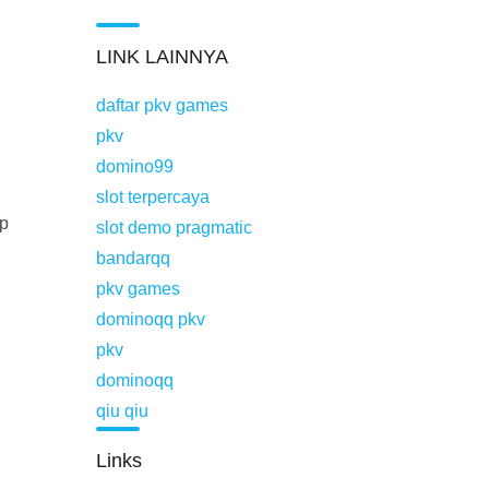
LINK LAINNYA
daftar pkv games
pkv
domino99
slot terpercaya
ap
slot demo pragmatic
bandarqq
pkv games
dominoqq pkv
pkv
dominoqq
qiu qiu
Links