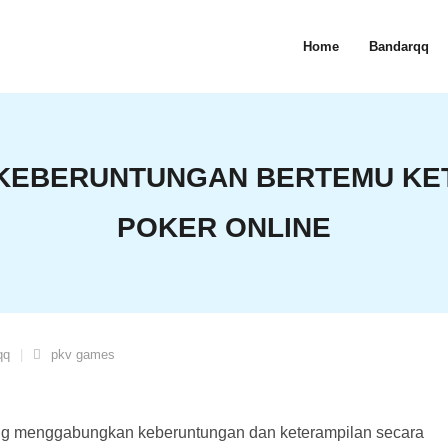
Home
Bandarqq
KEBERUNTUNGAN BERTEMU KET
POKER ONLINE
qq
pkv games
ang menggabungkan keberuntungan dan keterampilan secara