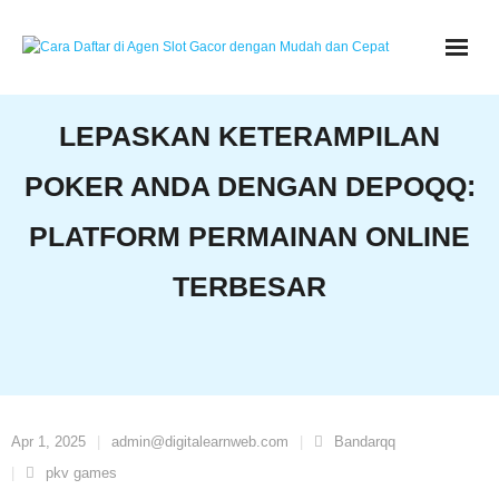
Skip
to
content
LEPASKAN KETERAMPILAN
POKER ANDA DENGAN DEPOQQ:
PLATFORM PERMAINAN ONLINE
TERBESAR
Apr 1, 2025
admin@digitalearnweb.com
Bandarqq
pkv games