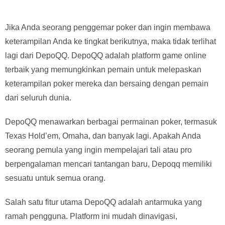
Jika Anda seorang penggemar poker dan ingin membawa
keterampilan Anda ke tingkat berikutnya, maka tidak terlihat
lagi dari DepoQQ. DepoQQ adalah platform game online
terbaik yang memungkinkan pemain untuk melepaskan
keterampilan poker mereka dan bersaing dengan pemain
dari seluruh dunia.
DepoQQ menawarkan berbagai permainan poker, termasuk
Texas Hold’em, Omaha, dan banyak lagi. Apakah Anda
seorang pemula yang ingin mempelajari tali atau pro
berpengalaman mencari tantangan baru, Depoqq memiliki
sesuatu untuk semua orang.
Salah satu fitur utama DepoQQ adalah antarmuka yang
ramah pengguna. Platform ini mudah dinavigasi,