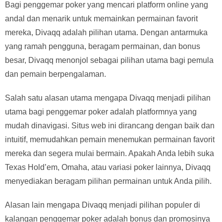
Bagi penggemar poker yang mencari platform online yang
andal dan menarik untuk memainkan permainan favorit
mereka, Divaqq adalah pilihan utama. Dengan antarmuka
yang ramah pengguna, beragam permainan, dan bonus
besar, Divaqq menonjol sebagai pilihan utama bagi pemula
dan pemain berpengalaman.
Salah satu alasan utama mengapa Divaqq menjadi pilihan
utama bagi penggemar poker adalah platformnya yang
mudah dinavigasi. Situs web ini dirancang dengan baik dan
intuitif, memudahkan pemain menemukan permainan favorit
mereka dan segera mulai bermain. Apakah Anda lebih suka
Texas Hold’em, Omaha, atau variasi poker lainnya, Divaqq
menyediakan beragam pilihan permainan untuk Anda pilih.
Alasan lain mengapa Divaqq menjadi pilihan populer di
kalangan penggemar poker adalah bonus dan promosinya