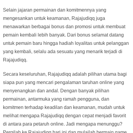
Selain jajaran permainan dan komitmennya yang
mengesankan untuk keamanan, Rajajudiqq juga
menawarkan berbagai bonus dan promosi untuk membuat
pemain kembali lebih banyak. Dari bonus selamat datang
untuk pemain baru hingga hadiah loyalitas untuk pelanggan
yang kembali, selalu ada sesuatu yang menarik terjadi di
Rajajudiqq.
Secara keseluruhan, Rajajudiqq adalah pilihan utama bagi
siapa pun yang mencari pengalaman taruhan online yang
menyenangkan dan andal. Dengan banyak pilihan
permainan, antarmuka yang ramah pengguna, dan
komitmen terhadap keadilan dan keamanan, mudah untuk
melihat mengapa Rajajudiqq dengan cepat menjadi favorit
di antara para petaruh online. Jadi mengapa menunggu?
Pergilah ke Rajajudiqq hari ini dan mulailah bermain game