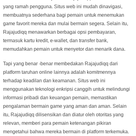
yang ramah pengguna. Situs web ini mudah dinavigasi,
membuatnya sederhana bagi pemain untuk menemukan
game favorit mereka dan mulai bermain segera. Selain itu,
Rajajudiqq menawarkan berbagai opsi pembayaran,
termasuk kartu kredit, e-wallet, dan transfer bank,
memudahkan pemain untuk menyetor dan menarik dana.
Tapi yang benar -benar membedakan Rajajudiqq dari
platform taruhan online lainnya adalah komitmennya
terhadap keadilan dan keamanan. Situs web ini
menggunakan teknologi enkripsi canggih untuk melindungi
informasi pribadi dan keuangan pemain, memastikan
pengalaman bermain game yang aman dan aman. Selain
itu, Rajajudiqq dilisensikan dan diatur oleh otoritas yang
relevan, memberi para pemain ketenangan pikiran
mengetahui bahwa mereka bermain di platform terkemuka.