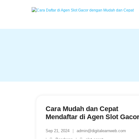
Skip
to
content
Cara Mudah dan Cepat
Mendaftar di Agen Slot Gaco
Sep 21, 2024
admin@digitalearnweb.com