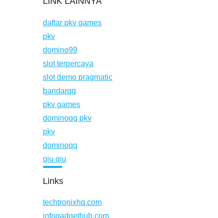
LINK LAINNYA
daftar pkv games
pkv
domino99
slot terpercaya
slot demo pragmatic
bandarqq
pkv games
dominoqq pkv
pkv
dominoqq
qiu qiu
Links
techtronixhq.com
infogadgethub.com