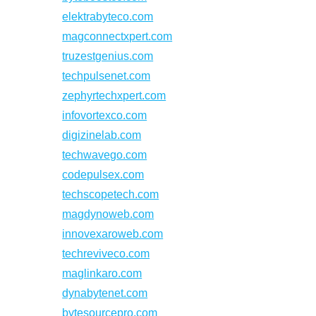
elektrabyteco.com
magconnectxpert.com
truzestgenius.com
techpulsenet.com
zephyrtechxpert.com
infovortexco.com
digizinelab.com
techwavego.com
codepulsex.com
techscopetech.com
magdynoweb.com
innovexaroweb.com
techreviveco.com
maglinkaro.com
dynabytenet.com
bytesourcepro.com