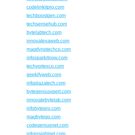
codelinkitpro.com
techboostgen.com
techsensehub.com
bytelabtech.com
innovatexaweb.com
magdynotechco.com
infosparkitnow.com
techvortexco.com
geekifyweb.com
infoplazatech.com
bytegeniusxpert.com
innovatebytelab.com
infobytepro.com
magbytego.com
codegeniusnet.com
infoinsightnet.com