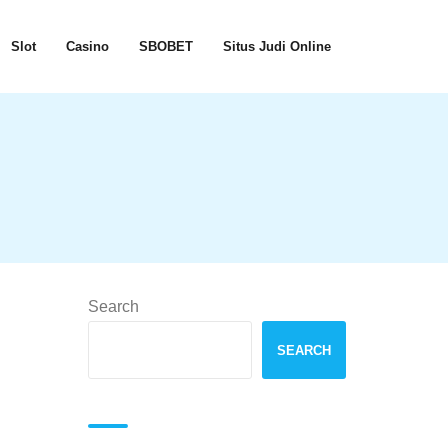
Slot
Casino
SBOBET
Situs Judi Online
Search
SEARCH