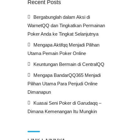
Recent Posts
Bergabunglah dalam Aksi di
WarnetQQ dan Tingkatkan Permainan
Poker Anda ke Tingkat Selanjutnya
Mengapa Aktifqq Menjadi Pilihan
Utama Pemain Poker Online
Keuntungan Bermain di CentralQQ
Mengapa BandarQQ365 Menjadi
Pilihan Utama Para Penjudi Online
Dimanapun
Kuasai Seni Poker di Garudaqq –
Dimana Kemenangan Itu Mungkin