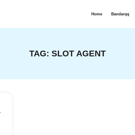
Home
Bandarqq
TAG:
SLOT AGENT
r