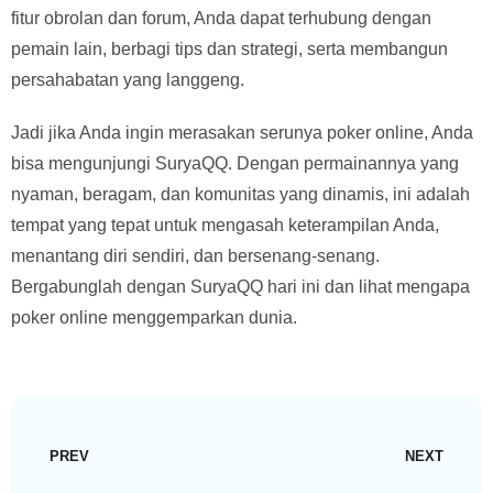
fitur obrolan dan forum, Anda dapat terhubung dengan
pemain lain, berbagi tips dan strategi, serta membangun
persahabatan yang langgeng.
Jadi jika Anda ingin merasakan serunya poker online, Anda
bisa mengunjungi SuryaQQ. Dengan permainannya yang
nyaman, beragam, dan komunitas yang dinamis, ini adalah
tempat yang tepat untuk mengasah keterampilan Anda,
menantang diri sendiri, dan bersenang-senang.
Bergabunglah dengan SuryaQQ hari ini dan lihat mengapa
poker online menggemparkan dunia.
PREV
NEXT